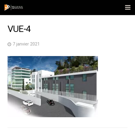
Accueil
VUE-4
L’agence
7 janvier 2021
Réalisations
Actualités
Contact
Publications